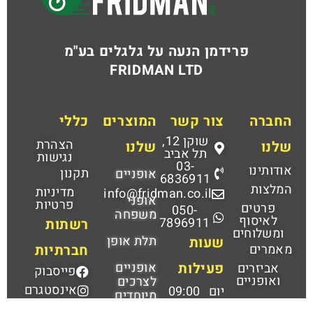
פרידמן הנעה על גלגלים בע"מ
FRIDMAN LTD
החברה
צור קשר
המוצרים
כללי
שוקן 12,
הצהרת
שלנו
שלנו
תל אביב
נגישות
03-
אודותינו
תקנון
אופניים
6836911
המלצות
מדיניות
info@fridman.co.il
אופני
פרטיות
פרטים
050-
משפחה
לאיסוף
7896911
רשתות
ומשלוחים
תלת אופן
שעות
מאמרים
חברתיות
פעילות
אופניים
אביזרים
פייסבוק
ואופניים
לצרכים
אינסטגרם
יום
09:00
מיוחדים
א'-
–