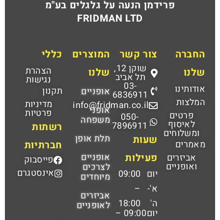
פרידמן הנעה על גלגלים בע"מ
FRIDMAN LTD
החברה
צור קשר
המוצרים
כללי
שוקן 12,
הצהרת
שלנו
שלנו
תל אביב
נגישות
03-
אודותינו
תקנון
אופניים
6836911
המלצות
מדיניות
info@fridman.co.il
אופני
פרטיות
פרטים
050-
משפחה
לאיסוף
7896911
רשתות
ומשלוחים
תלת אופן
שעות
מאמרים
חברתיות
פעילות
אופניים
אביזרים
פייסבוק
ואופניים
לצרכים
אינסטגרם
יום
09:00
מיוחדים
א'-
–
אביזרים
ה'
18:00
לאופניים
יום
09:00 –