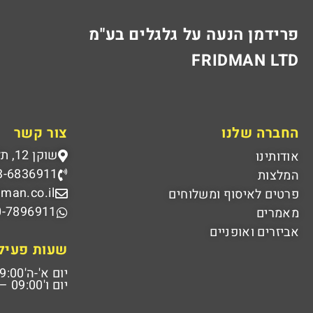
פרידמן הנעה על גלגלים בע"מ
FRIDMAN LTD
החברה שלנו
צור קשר
שוקן 12, תל אביב
אודותינו
3-6836911
המלצות
dman.co.il
פרטים לאיסוף ומשלוחים
0-7896911
מאמרים
אביזרים ואופניים
שעות פעיל
יום א'-ה'
00 – 18:00
יום ו'
09:00 – 14:00