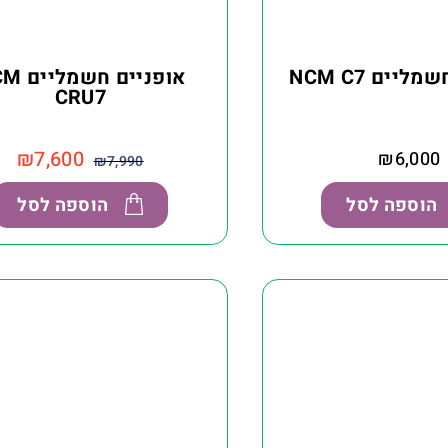
ליים NCM C7
אופניים ח
CRU7
₪
7,600
₪
6,000
₪
7,990
הוספה לסל
הוספה לסל