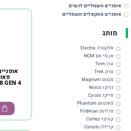
אופניים חשמליים לנשים
אופניים מתקפלים חשמליים
מותג
אלקטרה Electra
אן.סי.אם NCM
טרן Tern
אופניי
טרק Trek
מגנום Magnum
8 GEN 4
נורקו Norco
סייקו Cycoo
פאנטום Phantom
פרידמן Fridman
קורטז Cortez
קריולו Cariolo