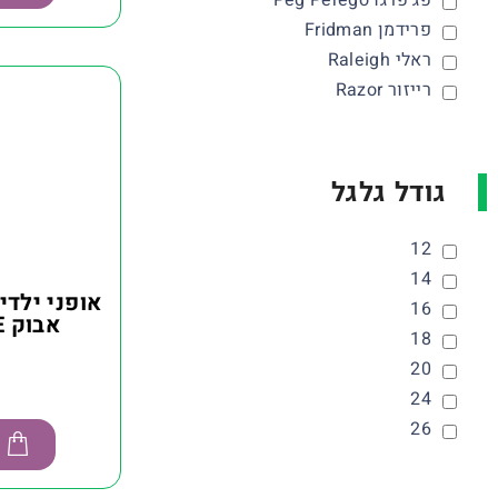
פג פרגו Peg Perego
פרידמן Fridman
ראלי Raleigh
רייזור Razor
גודל גלגל
12
14
אופני ילדי
16
אבוק EVOKE גודל 24
18
20
24
26