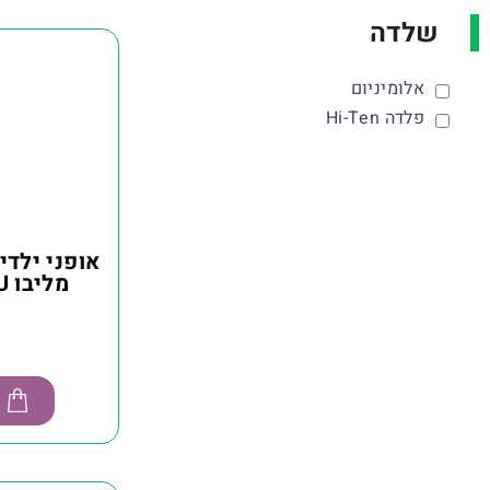
שלדה
אלומיניום
פלדה Hi-Ten
אופני ילדי
מליבו MALIBU גודל 24