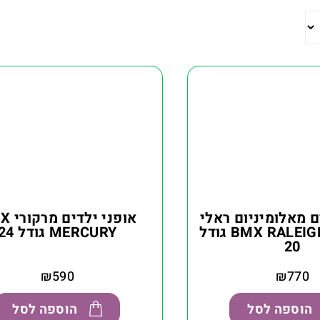
ם מאלומיניום ראלי
אופני יל
BMX RALEIGH MALIBU גודל
MERCURY גודל 24
20
₪
590
₪
770
הוספה לסל
הוספה לסל