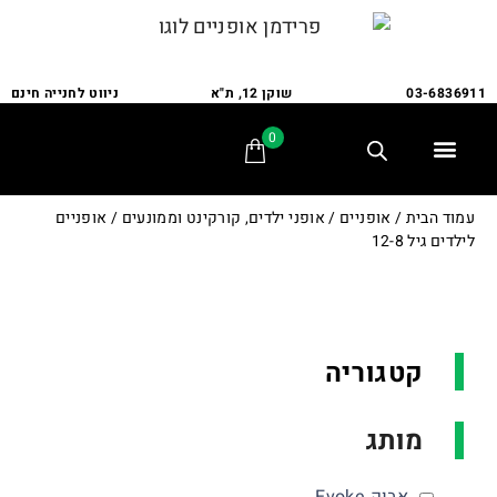
03-6836911
שוקן 12, ת"א
ניווט לחנייה חינם
0
תלת אופן
מתקני חנייה
אופני משפחה
אופניים לבעלי צרכים מיוחדים
אביזרים ומתקנים
שירות ותיקונים
לקוחות ממליצים
עמוד הבית
/
אופניים
/
אופני ילדים, קורקינט וממונעים
/ אופניים
לילדים גיל 12-8
קטגוריה
מותג
אבוק Evoke