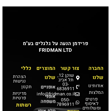
פרידמן הנעה על גלגלים בע"מ
FRIDMAN LTD
החברה
צור קשר
המוצרים
כללי
שוקן 12,
הצהרת
שלנו
שלנו
תל אביב
נגישות
03-
אודותינו
תקנון
אופניים
6836911
המלצות
מדיניות
info@fridman.co.il
אופני
פרטיות
פרטים
050-
משפחה
לאיסוף
7896911
רשתות
ומשלוחים
תלת אופן