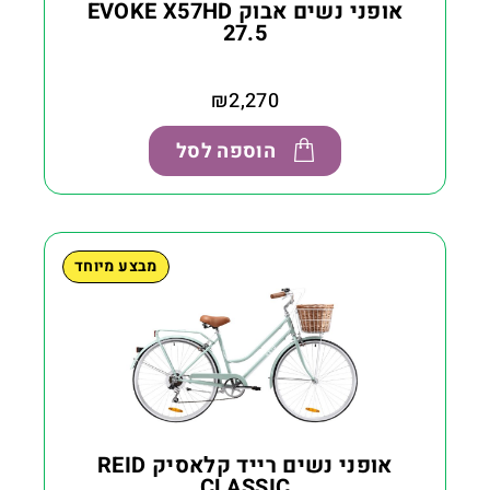
אופני נשים אבוק EVOKE X57HD
27.5
₪
2,270
הוספה לסל
מבצע מיוחד
אופני נשים רייד קלאסיק REID
CLASSIC