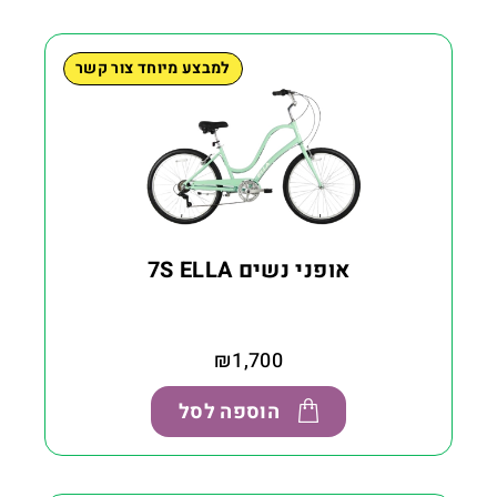
למבצע מיוחד צור קשר
אופני נשים 7S ELLA
₪
1,700
הוספה לסל