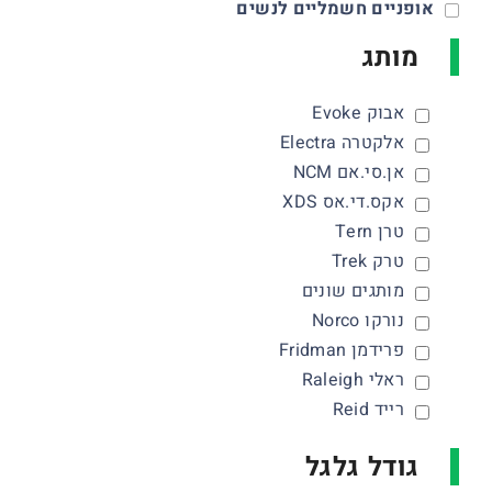
אופניים חשמליים לנשים
מותג
אבוק Evoke
אלקטרה Electra
אן.סי.אם NCM
אקס.די.אס XDS
טרן Tern
טרק Trek
מותגים שונים
נורקו Norco
פרידמן Fridman
ראלי Raleigh
רייד Reid
גודל גלגל