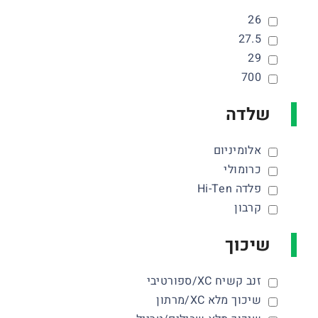
26
27.5
29
700
שלדה
אלומיניום
כרומולי
פלדה Hi-Ten
קרבון
שיכוך
זנב קשיח XC/ספורטיבי
שיכוך מלא XC/מרתון