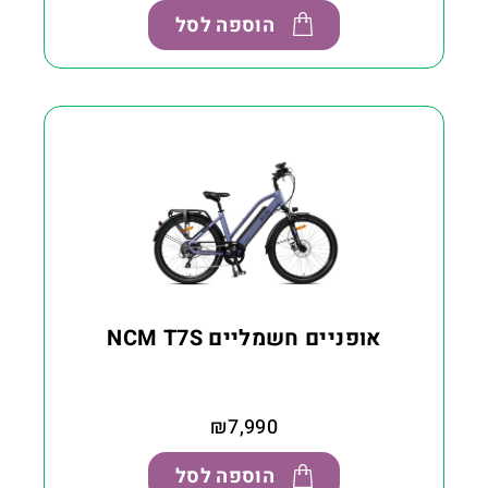
הוספה לסל
אופניים חשמליים NCM T7S
₪
7,990
הוספה לסל