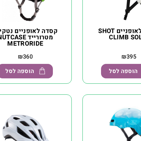
קסדה לאופניים SHOT
קסדה לאופניים נטקי
CLIMB SO
מטרורייד UTCASE
METRORIDE
₪
360
₪
395
הוספה לסל
הוספה לסל