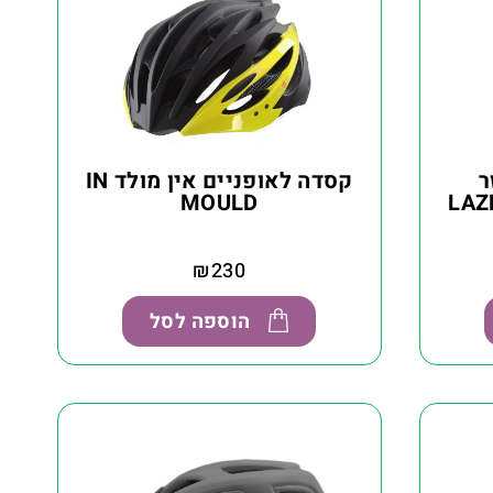
ר
קסדה לאופניים אין מולד IN
MOULD
₪
230
הוספה לסל