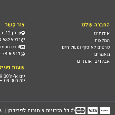
החברה שלנו
צור קשר
שוקן 12, תל אביב
אודותינו
3-6836911
המלצות
dman.co.il
פרטים לאיסוף ומשלוחים
0-7896911
מאמרים
אביזרים ואופניים
שעות פעיל
יום א'-ה'
00 – 18:00
יום ו'
09:00 – 14:00
© כל הזכויות שמורות לפרידמן | ע