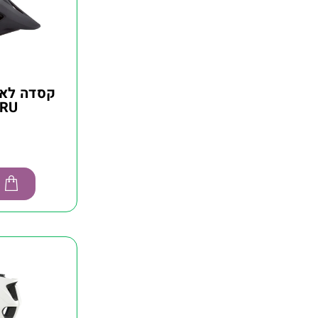
קסדה לאופ
IRU