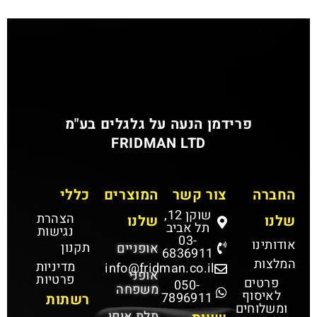
פרידמן הנעה על גלגלים בע"מ
FRIDMAN LTD
החברה
צור קשר
המוצרים
כללי
שוקן 12,
הצהרת
שלנו
שלנו
תל אביב
נגישות
03-
אודותינו
תקנון
אופניים
6836911
המלצות
מדיניות
info@fridman.co.il
אופני
פרטיות
פרטים
050-
משפחה
לאיסוף
7896911
רשתות
ומשלוחים
תלת אופן