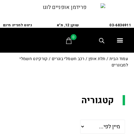
03-6836911
שוקן 12, ת"א
ניווט לחנייה חינם
0
תלת אופן
מתקני חנייה
אופני משפחה
אופניים לבעלי צרכים מיוחדים
אביזרים ומתקנים
שירות ותיקונים
לקוחות ממליצים
עמוד הבית
/
תלת אופן
/
רכב חשמלי בוגרים
/ קורקינט חשמלי
למבוגרים
קטגוריה