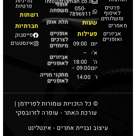
מדיניות
info@fridman.co.il
אופני
פרטיות
פרטים
050-
משפחה
לאיסוף
7896911
רשתות
ומשלוחים
תלת אופן
שעות
מאמרים
חברתיות
פעילות
אופניים
אביזרים
פייסבוק
ואופניים
לצרכים
אינסטגרם
יום
09:00
מיוחדים
א'-
–
אביזרים
ה'
18:00
לאופניים
יום
09:00 –
מתקני חנייה
ו'
14:00
לאופניים
© כל הזכויות שמורות לפרידמן |
עורכת האתר - עופרה לזרובסקי
עיצוב ובניית אתרים - אינטלינט