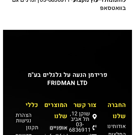
להזמנות וייעוץ מקצועי
03-6836911
|
זמינים גם
בוואטסאפ
פרידמן הנעה על גלגלים בע"מ
FRIDMAN LTD
החברה
צור קשר
המוצרים
כללי
שוקן 12,
הצהרת
שלנו
שלנו
תל אביב
נגישות
03-
אודותינו
תקנון
אופניים
6836911
המלצות