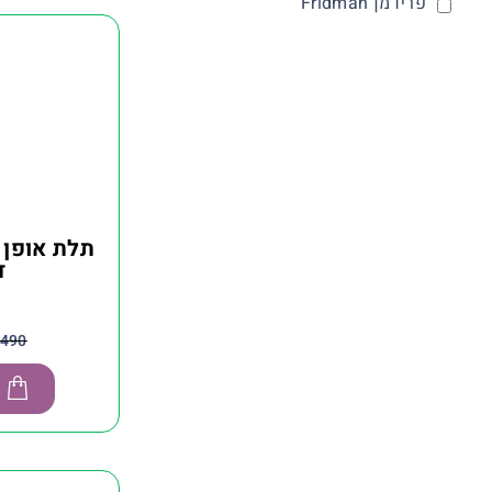
פרידמן Fridman
ד
,490