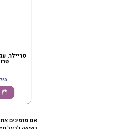
טריילר, עג
טרולי EY
,750
אנו מזמינים אתכ
נשיאה לבעל חיים