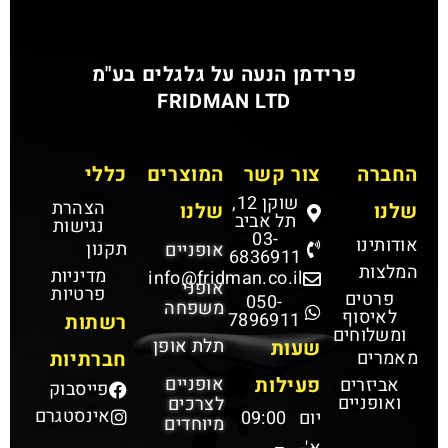
פרידמן הנעה על גלגלים בע"מ
FRIDMAN LTD
החברה
צור קשר
המוצרים
כללי
שוקן 12,
הצהרת
שלנו
שלנו
תל אביב
נגישות
03-
אודותינו
תקנון
אופניים
6836911
המלצות
מדיניות
info@fridman.co.il
אופני
פרטיות
פרטים
050-
משפחה
לאיסוף
7896911
רשתות
ומשלוחים
תלת אופן
שעות
מאמרים
חברתיות
פעילות
אופניים
אביזרים
פייסבוק
ואופניים
לצרכים
אינסטגרם
יום
09:00
מיוחדים