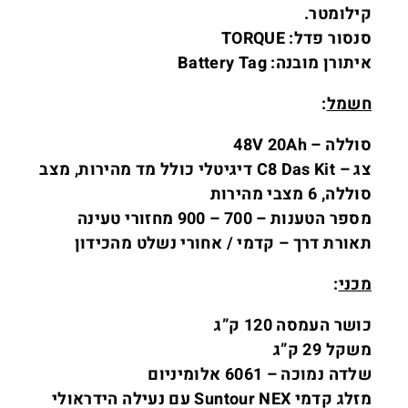
קילומטר.
סנסור פדל: TORQUE
איתורן מובנה: Battery Tag
חשמל
:
סוללה –
48V 20Ah
צג –
C8 Das Kit דיגיטלי כולל מד מהירות, מצב
סוללה, 6 מצבי מהירות
מספר הטענות –
700 – 900 מחזורי טעינה
תאורת דרך –
קדמי / אחורי נשלט מהכידון
מכני
:
כושר העמסה 120 ק”ג
משקל 29 ק”ג
שלדה נמוכה – 6061 אלומיניום
מזלג קדמי Suntour NEX עם נעילה הידראולי