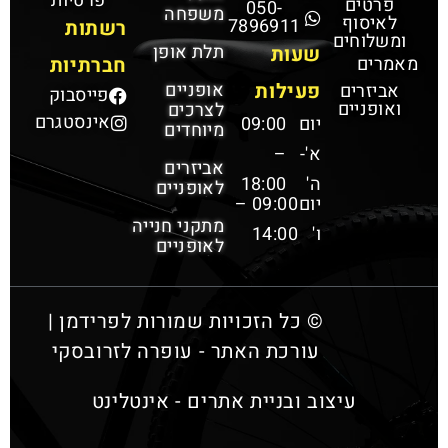
פרטיות
פרטים
050-
משפחה
לאיסוף
7896911
רשתות
ומשלוחים
תלת אופן
שעות
מאמרים
חברתיות
פעילות
אופניים
אביזרים
פייסבוק
ואופניים
לצרכים
אינסטגרם
יום
09:00
מיוחדים
א'-
–
אביזרים
ה'
18:00
לאופניים
יום
09:00 –
מתקני חנייה
ו'
14:00
לאופניים
© כל הזכויות שמורות לפרידמן |
עורכת האתר - עופרה לזרובסקי
עיצוב ובניית אתרים - אינטלינט