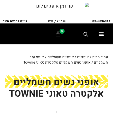
03-6836911
שוקן 12, ת"א
ניווט לחנייה חינם
0
תלת אופן
מתקני חנייה
אופני משפחה
אופניים לבעלי צרכים מיוחדים
אביזרים ומתקנים
שירות ותיקונים
לקוחות ממליצים
עמוד הבית
/
אופניים
/
אופניים חשמליים
/
אופני עיר
חשמליים
/ אופני נשים חשמליים אלקטרה טאוני Townie
אופני נשים חשמליים
אלקטרה טאוני TOWNIE