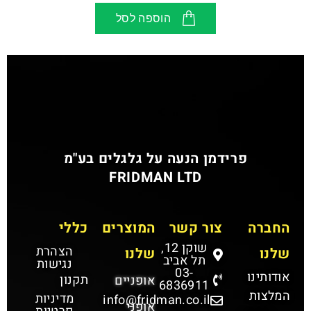
הוספה לסל
פרידמן הנעה על גלגלים בע"מ
FRIDMAN LTD
החברה
צור קשר
המוצרים
כללי
שוקן 12,
הצהרת
שלנו
שלנו
תל אביב
נגישות
03-
אודותינו
תקנון
אופניים
6836911
המלצות
מדיניות
info@fridman.co.il
אופני