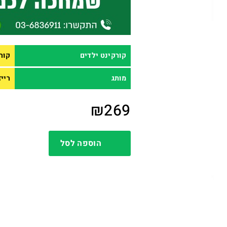
קורקינט ילדים
קור
מותג
רייזור 
₪
269
הוספה לסל