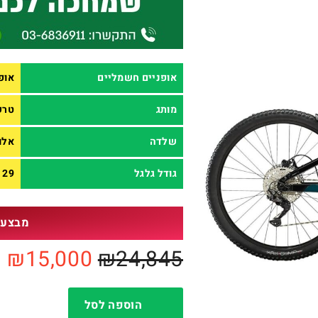
אופניים חשמליים
אופ
מותג
טרק EK
שלדה
אלו
גודל גלגל
29
מבצע 
₪
15,000
₪
24,845
הוספה לסל