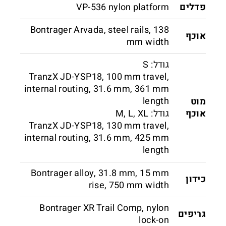
פדלים
VP-536 nylon platform
Bontrager Arvada, steel rails, 138
אוכף
mm width
גודל: S
TranzX JD-YSP18, 100 mm travel,
internal routing, 31.6 mm, 361 mm
length
מוט
אוכף
גודל: M, L, XL
TranzX JD-YSP18, 130 mm travel,
internal routing, 31.6 mm, 425 mm
length
Bontrager alloy, 31.8 mm, 15 mm
כידון
rise, 750 mm width
Bontrager XR Trail Comp, nylon
גריפים
lock-on