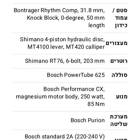
סטם /
Bontrager Rhythm Comp, 31.8 mm,
עמוד
Knock Block, 0-degree, 50 mm
כידון
length
Shimano 4-piston hydraulic disc,
מעצורים
MT4100 lever, MT420 calliper
רוטרים
Shimano RT76, 6-bolt, 203 mm
סוללה
Bosch PowerTube 625
Bosch Performance CX,
מנוע
magnesium motor body, 250 watt,
85 Nm
מערכת
Bosch Purion
שליטה
Bosch standard 2A (220-240 V)