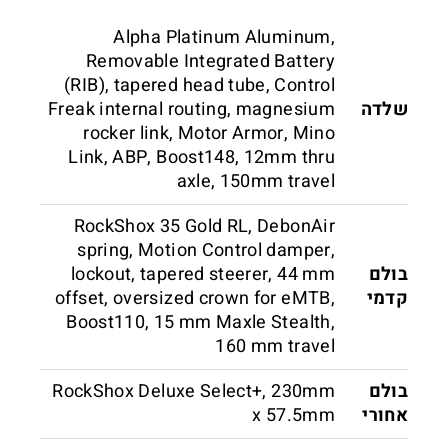
Alpha Platinum Aluminum,
Removable Integrated Battery
(RIB), tapered head tube, Control
שלדה
Freak internal routing, magnesium
rocker link, Motor Armor, Mino
Link, ABP, Boost148, 12mm thru
axle, 150mm travel
RockShox 35 Gold RL, DebonAir
spring, Motion Control damper,
בולם
lockout, tapered steerer, 44 mm
קדמי
offset, oversized crown for eMTB,
Boost110, 15 mm Maxle Stealth,
160 mm travel
בולם
RockShox Deluxe Select+, 230mm
אחורי
x 57.5mm