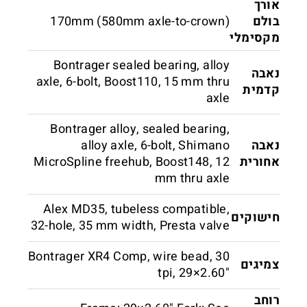
אורך
בולם
170mm (580mm axle-to-crown)
מקסימלי
Bontrager sealed bearing, alloy
נאבה
axle, 6-bolt, Boost110, 15 mm thru
קדמית
axle
Bontrager alloy, sealed bearing,
נאבה
alloy axle, 6-bolt, Shimano
אחורית
MicroSpline freehub, Boost148, 12
mm thru axle
Alex MD35, tubeless compatible,
חישוקים
32-hole, 35 mm width, Presta valve
Bontrager XR4 Comp, wire bead, 30
צמיגים
tpi, 29×2.60"
רוחב