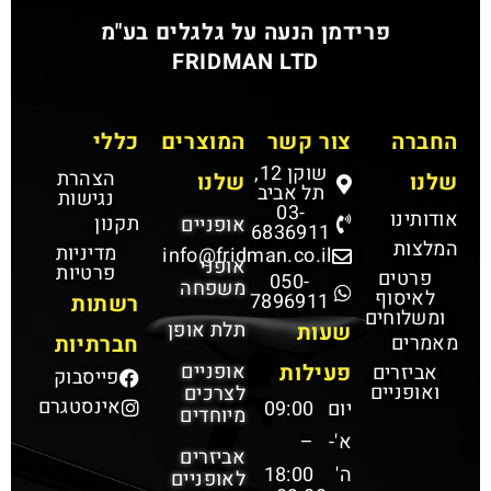
פרידמן הנעה על גלגלים בע"מ
FRIDMAN LTD
החברה
צור קשר
המוצרים
כללי
שוקן 12,
הצהרת
שלנו
שלנו
תל אביב
נגישות
03-
אודותינו
תקנון
אופניים
6836911
המלצות
מדיניות
info@fridman.co.il
אופני
פרטיות
פרטים
050-
משפחה
לאיסוף
7896911
רשתות
ומשלוחים
תלת אופן
שעות
מאמרים
חברתיות
פעילות
אופניים
אביזרים
פייסבוק
ואופניים
לצרכים
אינסטגרם
יום
09:00
מיוחדים
א'-
–
אביזרים
ה'
18:00
לאופניים