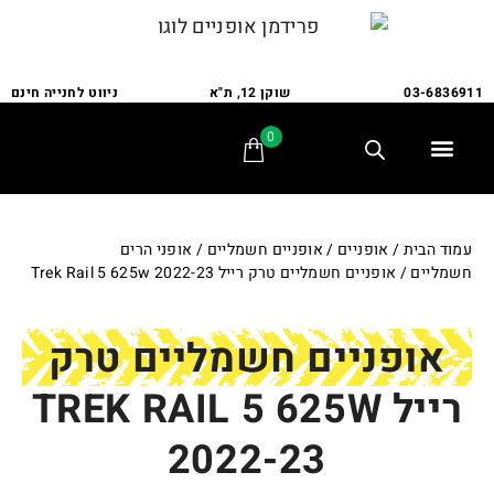
03-6836911
שוקן 12, ת"א
ניווט לחנייה חינם
0
תלת אופן
מתקני חנייה
אופני משפחה
אופניים לבעלי צרכים מיוחדים
אביזרים ומתקנים
שירות ותיקונים
לקוחות ממליצים
עמוד הבית
/
אופניים
/
אופניים חשמליים
/
אופני הרים
חשמליים
/ אופניים חשמליים טרק רייל Trek Rail 5 625w 2022-23
אופניים חשמליים טרק
רייל TREK RAIL 5 625W
2022-23