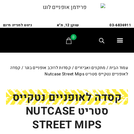
03-6836911
שוקן 12, ת"א
ניווט לחנייה חינם
0
תלת אופן
מתקני חנייה
אופני משפחה
אופניים לבעלי צרכים מיוחדים
אביזרים ומתקנים
שירות ותיקונים
לקוחות ממליצים
עמוד הבית
/
מתקנים ואביזרים
/
קסדות לרוכב אופניים בוגר
/ קסדה
לאופניים נטקייס סטריט Nutcase Street Mips
קסדה לאופניים נטקייס
סטריט NUTCASE
STREET MIPS