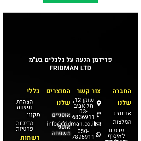
פרידמן הנעה על גלגלים בע"מ
FRIDMAN LTD
החברה
צור קשר
המוצרים
כללי
שוקן 12,
הצהרת
שלנו
שלנו
תל אביב
נגישות
03-
אודותינו
תקנון
אופניים
6836911
המלצות
מדיניות
info@fridman.co.il
אופני
פרטיות
פרטים
050-
משפחה
לאיסוף
7896911
רשתות