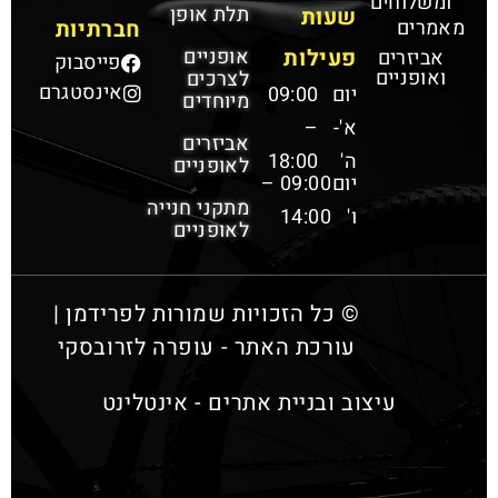
ומשלוחים
תלת אופן
שעות
מאמרים
חברתיות
פעילות
אופניים
אביזרים
פייסבוק
ואופניים
לצרכים
אינסטגרם
יום
09:00
מיוחדים
א'-
–
אביזרים
ה'
18:00
לאופניים
יום
09:00 –
מתקני חנייה
ו'
14:00
לאופניים
© כל הזכויות שמורות לפרידמן |
עורכת האתר - עופרה לזרובסקי
עיצוב ובניית אתרים - אינטלינט