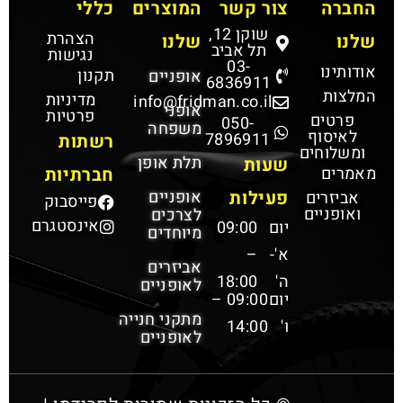
החברה
צור קשר
המוצרים
כללי
שוקן 12,
הצהרת
שלנו
שלנו
תל אביב
נגישות
03-
אודותינו
תקנון
אופניים
6836911
המלצות
מדיניות
info@fridman.co.il
אופני
פרטיות
פרטים
050-
משפחה
לאיסוף
7896911
רשתות
ומשלוחים
תלת אופן
שעות
מאמרים
חברתיות
פעילות
אופניים
אביזרים
פייסבוק
ואופניים
לצרכים
אינסטגרם
יום
09:00
מיוחדים
א'-
–
אביזרים
ה'
18:00
לאופניים
יום
09:00 –
מתקני חנייה
ו'
14:00
לאופניים