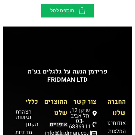
הוספה לסל
פרידמן הנעה על גלגלים בע"מ
FRIDMAN LTD
החברה
צור קשר
המוצרים
כללי
שוקן 12,
הצהרת
שלנו
שלנו
תל אביב
נגישות
03-
אודותינו
תקנון
אופניים
6836911
המלצות
מדיניות
info@fridman.co.il