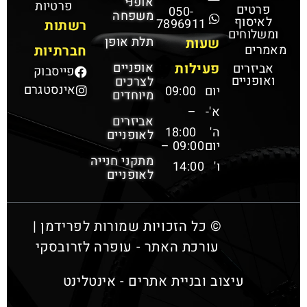
אופני
פרטיות
פרטים
050-
משפחה
לאיסוף
7896911
רשתות
ומשלוחים
תלת אופן
שעות
מאמרים
חברתיות
פעילות
אופניים
אביזרים
פייסבוק
ואופניים
לצרכים
אינסטגרם
יום
09:00
מיוחדים
א'-
–
אביזרים
ה'
18:00
לאופניים
יום
09:00 –
מתקני חנייה
ו'
14:00
לאופניים
© כל הזכויות שמורות לפרידמן |
עורכת האתר - עופרה לזרובסקי
עיצוב ובניית אתרים - אינטלינט