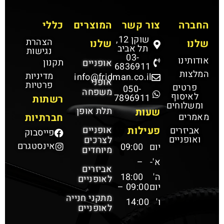
החברה
צור קשר
המוצרים
כללי
שוקן 12,
הצהרת
שלנו
שלנו
תל אביב
נגישות
03-
אודותינו
תקנון
אופניים
6836911
המלצות
מדיניות
info@fridman.co.il
אופני
פרטיות
פרטים
050-
משפחה
לאיסוף
7896911
רשתות
ומשלוחים
תלת אופן
שעות
מאמרים
חברתיות
פעילות
אופניים
אביזרים
פייסבוק
ואופניים
לצרכים
אינסטגרם
יום
09:00
מיוחדים
א'-
–
אביזרים
ה'
18:00
לאופניים
יום
09:00 –
מתקני חנייה
ו'
14:00
לאופניים