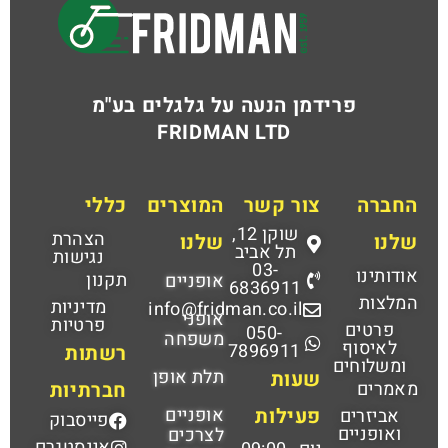
פרידמן הנעה על גלגלים בע"מ
FRIDMAN LTD
החברה
צור קשר
המוצרים
כללי
שוקן 12,
הצהרת
שלנו
שלנו
תל אביב
נגישות
03-
אודותינו
תקנון
אופניים
6836911
המלצות
מדיניות
info@fridman.co.il
אופני
פרטיות
פרטים
050-
משפחה
לאיסוף
7896911
רשתות
ומשלוחים
תלת אופן
שעות
מאמרים
חברתיות
פעילות
אופניים
אביזרים
פייסבוק
ואופניים
לצרכים
אינסטגרם