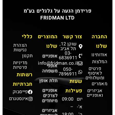
פרידמן הנעה על גלגלים בע"מ
FRIDMAN LTD
החברה
צור קשר
המוצרים
כללי
שוקן 12,
הצהרת
שלנו
שלנו
תל אביב
נגישות
03-
אודותינו
תקנון
אופניים
6836911
המלצות
מדיניות
info@fridman.co.il
אופני
פרטיות
פרטים
050-
משפחה
לאיסוף
7896911
רשתות
ומשלוחים
תלת אופן
שעות
מאמרים
חברתיות
פעילות
אופניים
אביזרים
פייסבוק
ואופניים
לצרכים
אינסטגרם
יום
09:00
מיוחדים
א'-
–
אביזרים
ה'
18:00