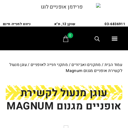
03-6836911
שוקן 12, ת"א
ניווט לחנייה חינם
0
תלת אופן
מתקני חנייה
אופני משפחה
אופניים לבעלי צרכים מיוחדים
אביזרים ומתקנים
שירות ותיקונים
לקוחות ממליצים
עמוד הבית
/
מתקנים ואביזרים
/
מתקני חנייה לאופניים
/ עוגן מנעול
לקשירת אופניים מגנום Magnum
עוגן מנעול לקשירת
אופניים מגנום MAGNUM