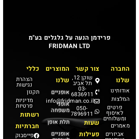
פרידמן הנעה על גלגלים בע"מ
FRIDMAN LTD
החברה
צור קשר
המוצרים
כללי
שוקן 12,
הצהרת
שלנו
שלנו
תל אביב
נגישות
03-
אודותינו
תקנון
אופניים
6836911
המלצות
מדיניות
info@fridman.co.il
אופני
פרטיות
פרטים
050-
משפחה
לאיסוף
7896911
רשתות
ומשלוחים
תלת אופן
שעות
מאמרים
חברתיות
פעילות
אופניים
אביזרים
פייסבוק