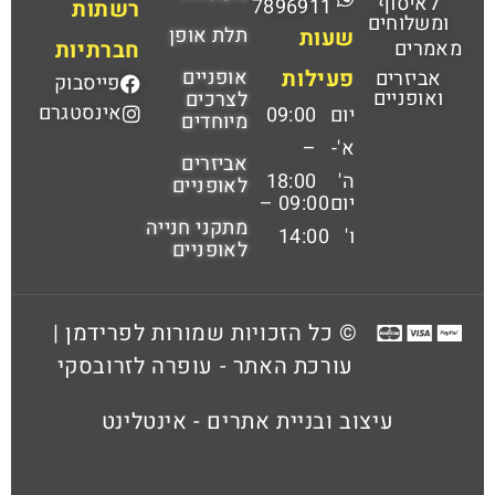
לאיסוף
7896911
רשתות
ומשלוחים
תלת אופן
שעות
מאמרים
חברתיות
פעילות
אופניים
אביזרים
פייסבוק
ואופניים
לצרכים
אינסטגרם
יום
09:00
מיוחדים
א'-
–
אביזרים
ה'
18:00
לאופניים
יום
09:00 –
מתקני חנייה
ו'
14:00
לאופניים
© כל הזכויות שמורות לפרידמן |
עורכת האתר - עופרה לזרובסקי
עיצוב ובניית אתרים - אינטלינט