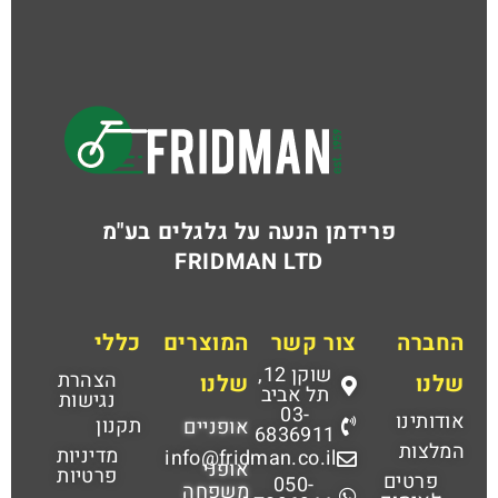
פרידמן הנעה על גלגלים בע"מ
FRIDMAN LTD
החברה
צור קשר
המוצרים
כללי
שוקן 12,
הצהרת
שלנו
שלנו
תל אביב
נגישות
03-
אודותינו
תקנון
אופניים
6836911
המלצות
מדיניות
info@fridman.co.il
אופני
פרטיות
פרטים
050-
משפחה