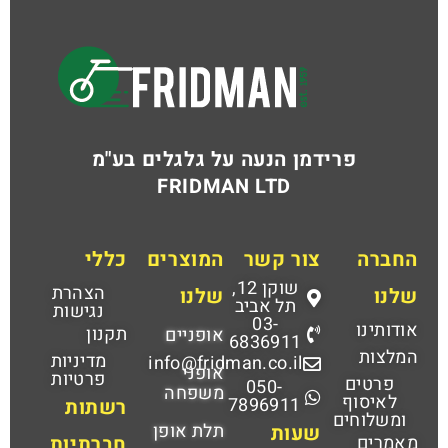
פרידמן הנעה על גלגלים בע"מ
FRIDMAN LTD
החברה
צור קשר
המוצרים
כללי
שוקן 12,
הצהרת
שלנו
שלנו
תל אביב
נגישות
03-
אודותינו
תקנון
אופניים
6836911
המלצות
מדיניות
info@fridman.co.il
אופני
פרטיות
פרטים
050-
משפחה
לאיסוף
7896911
רשתות
ומשלוחים
תלת אופן
שעות
מאמרים
חברתיות